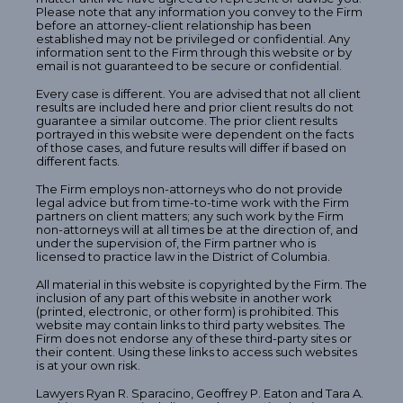
Please note that any information you convey to the Firm
before an attorney-client relationship has been
established may not be privileged or confidential. Any
information sent to the Firm through this website or by
email is not guaranteed to be secure or confidential.
Every case is different. You are advised that not all client
results are included here and prior client results do not
guarantee a similar outcome. The prior client results
portrayed in this website were dependent on the facts
of those cases, and future results will differ if based on
different facts.
The Firm employs non-attorneys who do not provide
legal advice but from time-to-time work with the Firm
partners on client matters; any such work by the Firm
non-attorneys will at all times be at the direction of, and
under the supervision of, the Firm partner who is
licensed to practice law in the District of Columbia.
All material in this website is copyrighted by the Firm. The
inclusion of any part of this website in another work
(printed, electronic, or other form) is prohibited. This
website may contain links to third party websites. The
Firm does not endorse any of these third-party sites or
their content. Using these links to access such websites
is at your own risk.
Lawyers Ryan R. Sparacino, Geoffrey P. Eaton and Tara A.