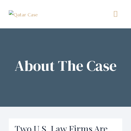
About The Case
Two U.S. Law Firms Are