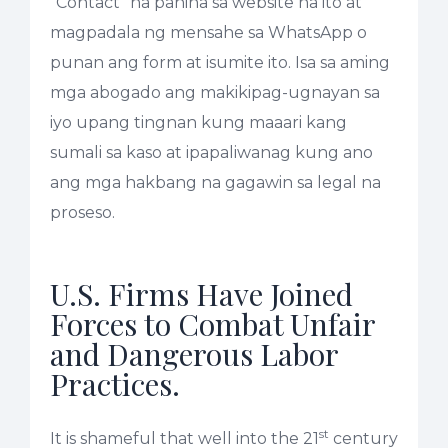
“Contact” na pahina sa website na ito at
magpadala ng mensahe sa WhatsApp o
punan ang form at isumite ito. Isa sa aming
mga abogado ang makikipag-ugnayan sa
iyo upang tingnan kung maaari kang
sumali sa kaso at ipapaliwanag kung ano
ang mga hakbang na gagawin sa legal na
proseso.
U.S. Firms Have Joined
Forces to Combat Unfair
and Dangerous Labor
Practices.
st
It is shameful that well into the 21
century